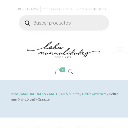
REGISTRARSE
Contraseña perdida
Protección de Datos
Búsqueda
de
productos
0
Home
/
MANUALIDADES Y MATERIALES
/
Fieltro
/
Fieltro 40x20cm
/ Fieltro
1mm (40×20 cm) – Granate