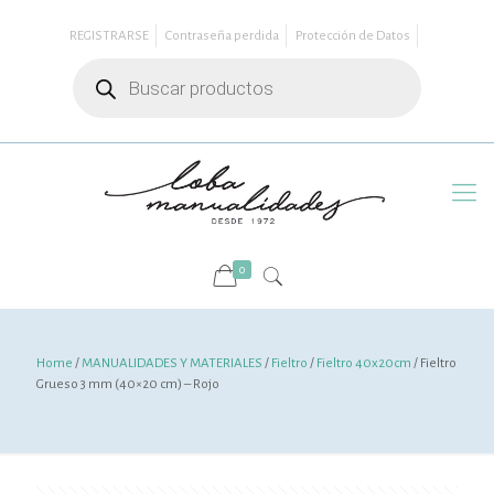
REGISTRARSE
Contraseña perdida
Protección de Datos
Búsqueda
de
productos
0
Home
/
MANUALIDADES Y MATERIALES
/
Fieltro
/
Fieltro 40x20cm
/ Fieltro
Grueso 3 mm (40×20 cm) – Rojo