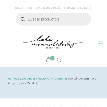
REGISTRARSE
Contraseña perdida
Protección de Datos
Búsqueda
de
productos
0
Home
/
BELLAS ARTES
/
MEDIUMS Y AUXILIARES
/ Goldfinger 22ml – Oro
Antiguo (Pasta Metálica)