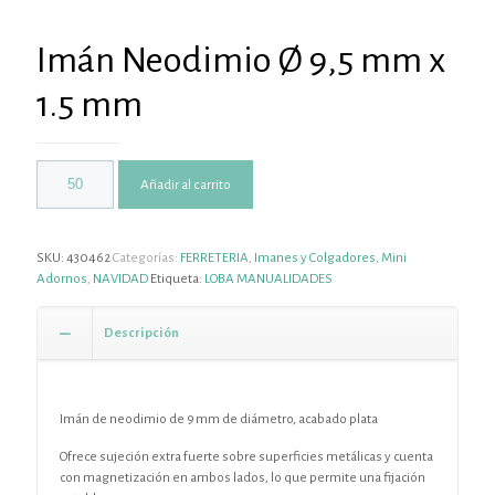
Imán Neodimio Ø 9,5 mm x
1.5 mm
Añadir al carrito
SKU:
430462
Categorías:
FERRETERIA
,
Imanes y Colgadores
,
Mini
Adornos
,
NAVIDAD
Etiqueta:
LOBA MANUALIDADES
Descripción
Imán de neodimio de 9 mm de diámetro, acabado plata
Ofrece sujeción extra fuerte sobre superficies metálicas y cuenta
con magnetización en ambos lados, lo que permite una fijación