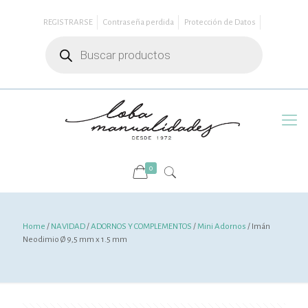
REGISTRARSE
Contraseña perdida
Protección de Datos
Búsqueda
de
productos
0
Home
/
NAVIDAD
/
ADORNOS Y COMPLEMENTOS
/
Mini Adornos
/ Imán
Neodimio Ø 9,5 mm x 1.5 mm