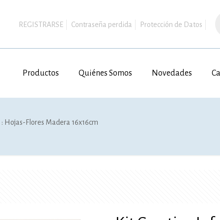
B
d
REGISTRARSE
Contraseña perdida
Protección de Datos
p
Productos
Quiénes Somos
Novedades
Ca
il : Hojas-Flores Madera 16x16cm