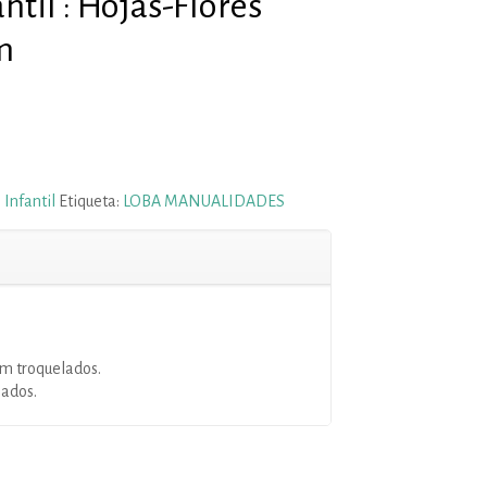
antil : Hojas-Flores
m
:
Infantil
Etiqueta:
LOBA MANUALIDADES
cm troquelados.
lados.