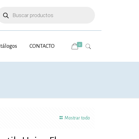
úsqueda
e
roductos
0
tálogos
CONTACTO
Mostrar todo