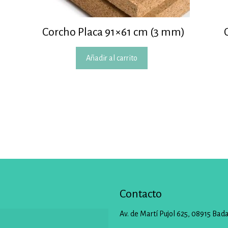
Corcho Placa 91×61 cm (3 mm)
Añadir al carrito
Contacto
Av. de Martí Pujol 625, 08915 Bad