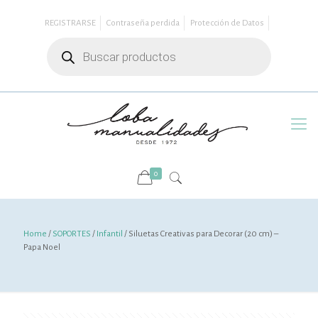
REGISTRARSE
Contraseña perdida
Protección de Datos
Búsqueda
de
productos
0
Home
/
SOPORTES
/
Infantil
/ Siluetas Creativas para Decorar (20 cm) –
Papa Noel