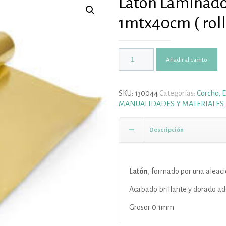
Latón Laminado
1mtx40cm ( roll
Añadir al carrito
SKU:
130044
Categorías:
Corcho, 
MANUALIDADES Y MATERIALES
Descripción
Latón
, formado por una aleaci
Acabado brillante y dorado ade
Grosor 0.1mm