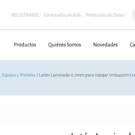
B
d
REGISTRARSE
Contraseña perdida
Protección de Datos
p
Productos
Quiénes Somos
Novedades
Ca
, Espejos y Metales
/ Latón Laminado 0,1mm para repujar 1mtx40cm ( ro