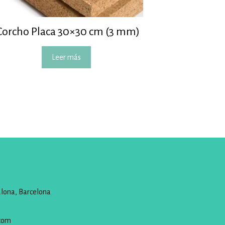
Corcho Placa 30×30 cm (3 mm)
Leer más
alona, Barcelona
com