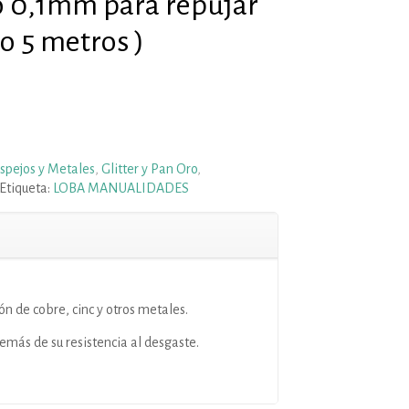
 0,1mm para repujar
o 5 metros )
Espejos y Metales
,
Glitter y Pan Oro
,
Etiqueta:
LOBA MANUALIDADES
ón de cobre, cinc y otros metales.
más de su resistencia al desgaste.