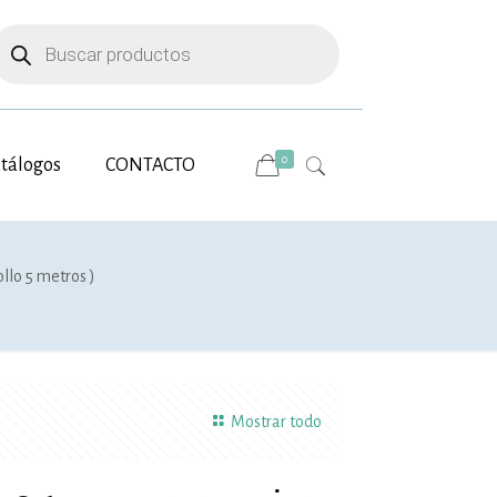
úsqueda
e
roductos
0
tálogos
CONTACTO
llo 5 metros )
Mostrar todo