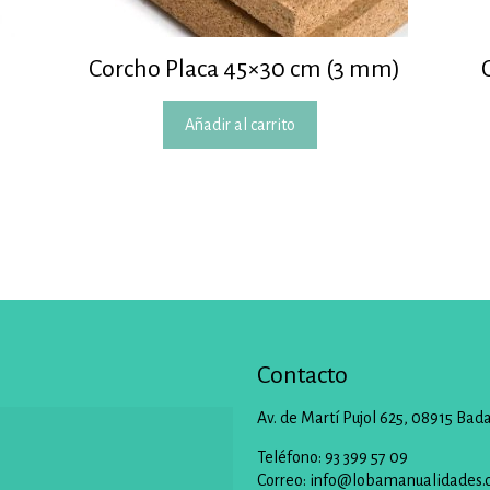
Corcho Placa 45×30 cm (3 mm)
Añadir al carrito
Contacto
Av. de Martí Pujol 625, 08915 Bad
Teléfono: 93 399 57 09
Correo:
info@lobamanualidades.