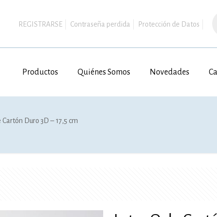
B
d
REGISTRARSE
Contraseña perdida
Protección de Datos
p
Productos
Quiénes Somos
Novedades
Ca
e Cartón Duro 3D – 17,5 cm