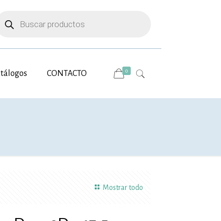
úsqueda
e
roductos
0
tálogos
CONTACTO
Mostrar todo