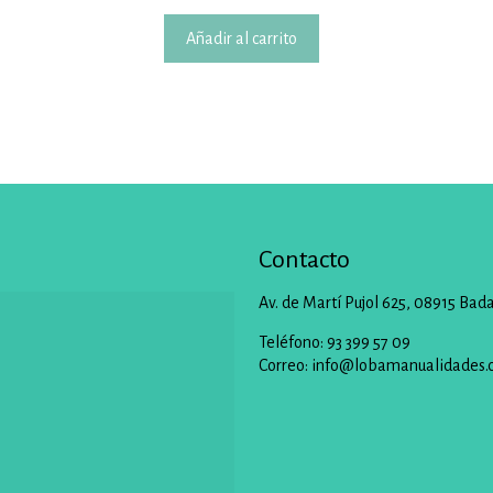
Añadir al carrito
Contacto
Av. de Martí Pujol 625, 08915 Bad
Teléfono: 93 399 57 09
Correo:
info@lobamanualidades.