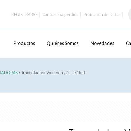
B
d
REGISTRARSE
Contraseña perdida
Protección de Datos
p
Productos
Quiénes Somos
Novedades
Ca
ORADORAS
/ Troqueladora Volumen 3D – Trébol