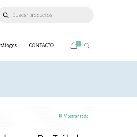
úsqueda
e
roductos
0
tálogos
CONTACTO
Mostrar todo