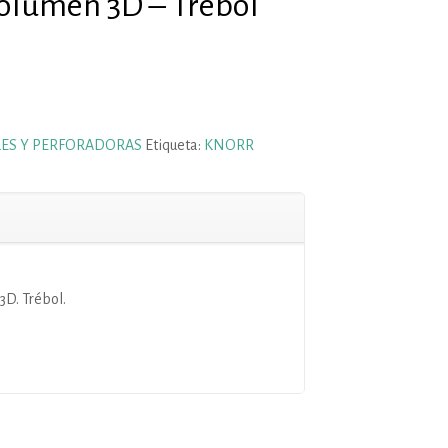
olumen 3D – Trébol
ES Y PERFORADORAS
Etiqueta:
KNORR
D. Trébol.