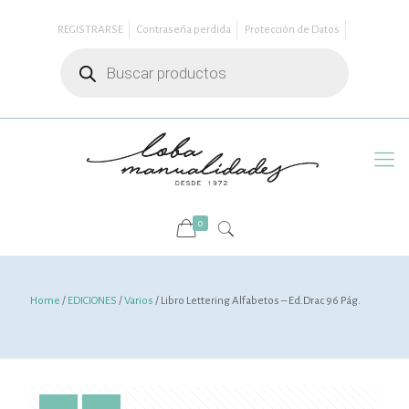
REGISTRARSE
Contraseña perdida
Protección de Datos
Búsqueda
de
productos
0
Home
/
EDICIONES
/
Varios
/ Libro Lettering Alfabetos – Ed.Drac 96 Pág.