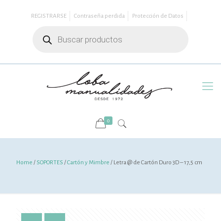
REGISTRARSE
Contraseña perdida
Protección de Datos
Búsqueda
de
productos
0
Home
/
SOPORTES
/
Cartón y Mimbre
/ Letra @ de Cartón Duro 3D – 17,5 cm