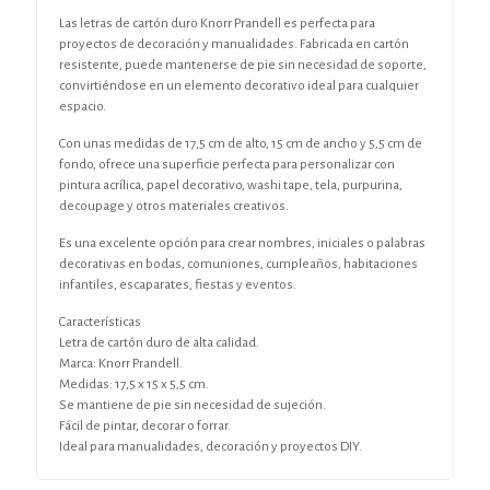
Las letras de cartón duro Knorr Prandell es perfecta para
proyectos de decoración y manualidades. Fabricada en cartón
resistente, puede mantenerse de pie sin necesidad de soporte,
convirtiéndose en un elemento decorativo ideal para cualquier
espacio.
Con unas medidas de 17,5 cm de alto, 15 cm de ancho y 5,5 cm de
fondo, ofrece una superficie perfecta para personalizar con
pintura acrílica, papel decorativo, washi tape, tela, purpurina,
decoupage y otros materiales creativos.
Es una excelente opción para crear nombres, iniciales o palabras
decorativas en bodas, comuniones, cumpleaños, habitaciones
infantiles, escaparates, fiestas y eventos.
Características
Letra de cartón duro de alta calidad.
Marca: Knorr Prandell.
Medidas: 17,5 x 15 x 5,5 cm.
Se mantiene de pie sin necesidad de sujeción.
Fácil de pintar, decorar o forrar.
Ideal para manualidades, decoración y proyectos DIY.