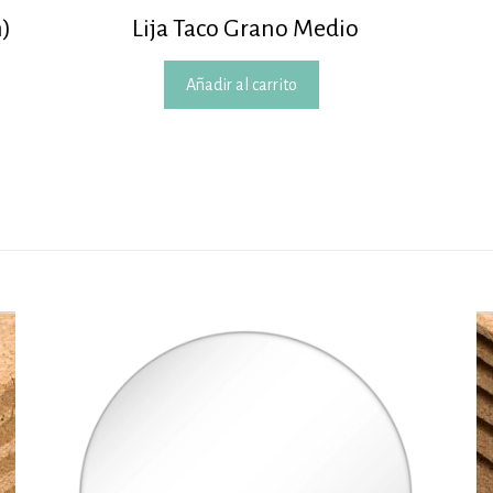
)
Lija Taco Grano Medio
Añadir al carrito
to
es
es.
es
to