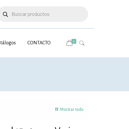
úsqueda
e
roductos
0
tálogos
CONTACTO
Mostrar todo