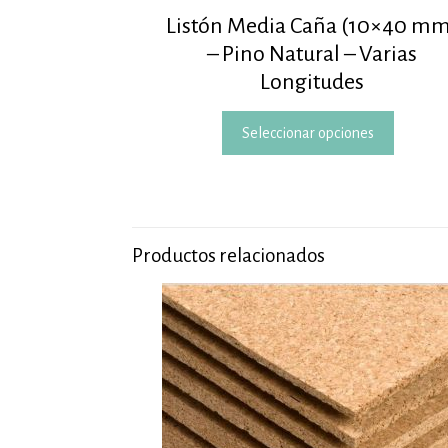
Listón Media Caña (10×40 mm
– Pino Natural – Varias
Longitudes
Este
Seleccionar opciones
produc
tiene
múltipl
variant
Las
opcion
Productos relacionados
se
pueden
elegir
en
la
página
de
produc