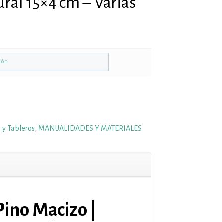
ural 15×4 cm – Varias
s y Tableros
,
MANUALIDADES Y MATERIALES
Pino Macizo |