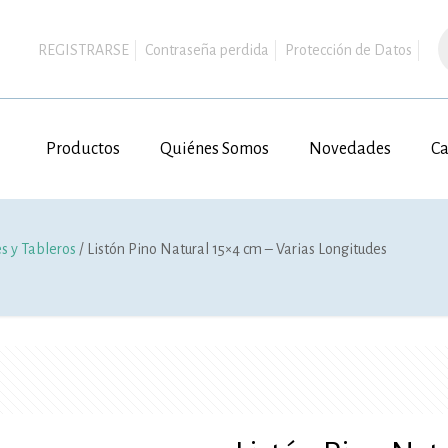
B
d
REGISTRARSE
Contraseña perdida
Protección de Datos
p
Productos
Quiénes Somos
Novedades
Ca
es y Tableros
/ Listón Pino Natural 15×4 cm – Varias Longitudes