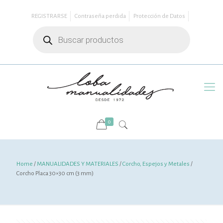
REGISTRARSE
Contraseña perdida
Protección de Datos
Búsqueda
de
productos
0
Home
/
MANUALIDADES Y MATERIALES
/
Corcho, Espejos y Metales
/
Corcho Placa 30×30 cm (3 mm)