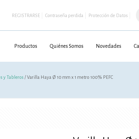
B
d
REGISTRARSE
Contraseña perdida
Protección de Datos
p
Productos
Quiénes Somos
Novedades
Ca
es y Tableros
/ Varilla Haya Ø 10 mm x 1 metro 100% PEFC