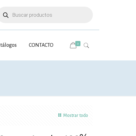
úsqueda
e
roductos
0
tálogos
CONTACTO
Mostrar todo