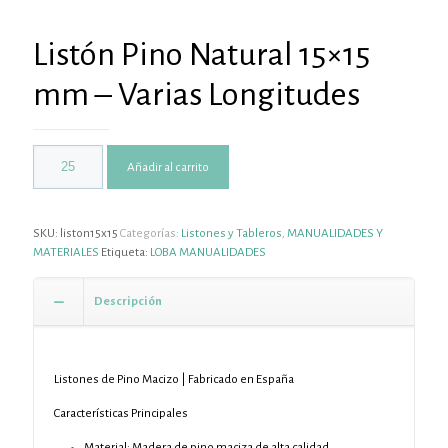
Listón Pino Natural 15×15
mm – Varias Longitudes
Añadir al carrito
SKU:
liston15x15
Categorías:
Listones y Tableros
,
MANUALIDADES Y
MATERIALES
Etiqueta:
LOBA MANUALIDADES
Descripción
Listones de Pino Macizo | Fabricado en España
Características Principales
Material: Madera de pino maciza de alta calidad.