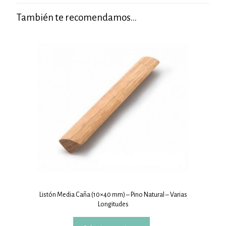
También te recomendamos…
Listón Media Caña (10×40 mm) – Pino Natural – Varias
Longitudes
Este