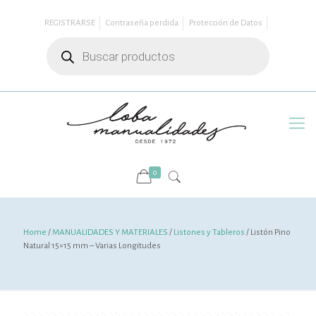
REGISTRARSE
Contraseña perdida
Protección de Datos
Búsqueda
de
productos
0
Home
/
MANUALIDADES Y MATERIALES
/
Listones y Tableros
/ Listón Pino
Natural 15×15 mm – Varias Longitudes