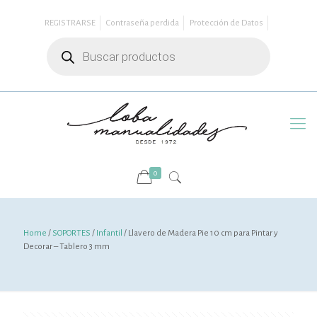
REGISTRARSE
Contraseña perdida
Protección de Datos
Búsqueda
de
productos
0
Home
/
SOPORTES
/
Infantil
/ Llavero de Madera Pie 10 cm para Pintar y
Decorar – Tablero 3 mm