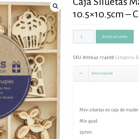
Caja Siluetas 
10.5×10.5cm – 
Añadir al carrito
SKU:
800642-174698
Categoría:
S
Descripción
Mini siluetas en caja de mader
Mix 45ud.
25mm