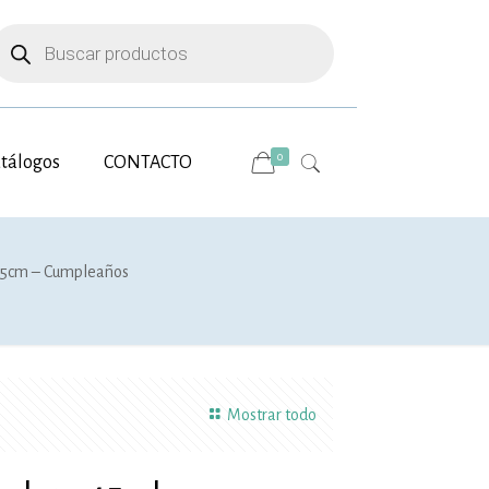
úsqueda
e
roductos
0
tálogos
CONTACTO
0.5cm – Cumpleaños
Mostrar todo