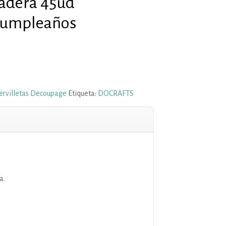
Madera 45ud
Cumpleaños
ervilletas Decoupage
Etiqueta:
DOCRAFTS
a.