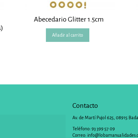
Abecedario Glitter 1.5cm
s)
Añadir al carrito
Contacto
Av. de Martí Pujol 625, 08915 Bad
Teléfono: 93 399 57 09
Correo:
info@lobamanualidades.