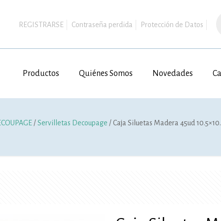
B
d
REGISTRARSE
Contraseña perdida
Protección de Datos
p
Productos
Quiénes Somos
Novedades
Ca
ECOUPAGE
/
Servilletas Decoupage
/ Caja Siluetas Madera 45ud 10.5×1