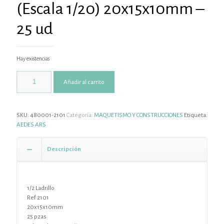
(Escala 1/20) 20x15x10mm –
25 ud
Hay existencias
Añadir al carrito
SKU:
480001-2101
Categoría:
MAQUETISMO Y CONSTRUCCIONES
Etiqueta:
AEDES ARS
Descripción
1/2 Ladrillo
Ref 2101
20x15x10mm
25 pzas