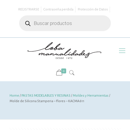
REGISTRARSE
Contraseña perdida
Protección de Datos
Búsqueda
de
productos
0
Home
/
PASTAS MODELABLES Y RESINAS
/
Moldes y Herramientas
/
Molde de Silicona Stamperia – Flores – KACMA611