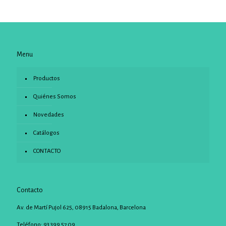
Menu
Productos
Quiénes Somos
Novedades
Catálogos
CONTACTO
Contacto
Av. de Martí Pujol 625, 08915 Badalona, Barcelona
Teléfono: 93 399 57 09