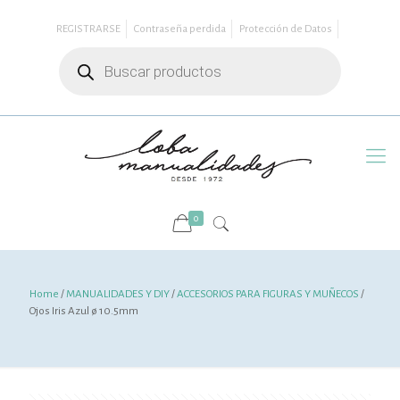
REGISTRARSE
Contraseña perdida
Protección de Datos
Búsqueda
de
productos
0
Home
/
MANUALIDADES Y DIY
/
ACCESORIOS PARA FIGURAS Y MUÑECOS
/
Ojos Iris Azul ø 10.5mm