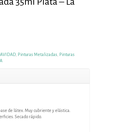
ada 35ml Plata – La
AVIDAD
,
Pinturas Metalizadas
,
Pinturas
TA
ase de látex. Muy cubriente y elástica.
rficies. Secado rápido.