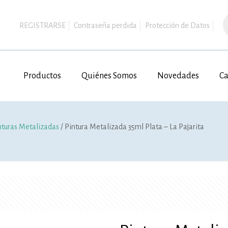
B
d
REGISTRARSE
Contraseña perdida
Protección de Datos
p
Productos
Quiénes Somos
Novedades
Ca
nturas Metalizadas
/ Pintura Metalizada 35ml Plata – La Pajarita