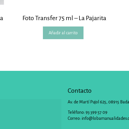
ta
Foto Transfer 75 ml – La Pajarita
Añadir al carrito
Contacto
Av. de Martí Pujol 625, 08915 Bad
Teléfono: 93 399 57 09
Correo:
info@lobamanualidades.