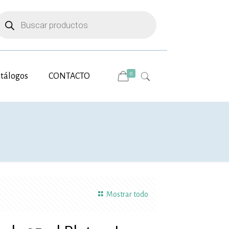
úsqueda
e
roductos
0
tálogos
CONTACTO
Mostrar todo