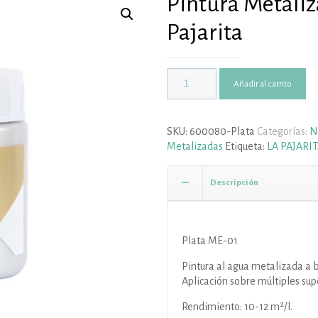
Pintura Metaliz
Pajarita
Añadir al carrito
SKU:
600080-Plata
Categorías:
N
Metalizadas
Etiqueta:
LA PAJARI
Descripción
Plata ME-01
Pintura al agua metalizada a b
Aplicación sobre múltiples supe
Rendimiento: 10-12 m²/l.