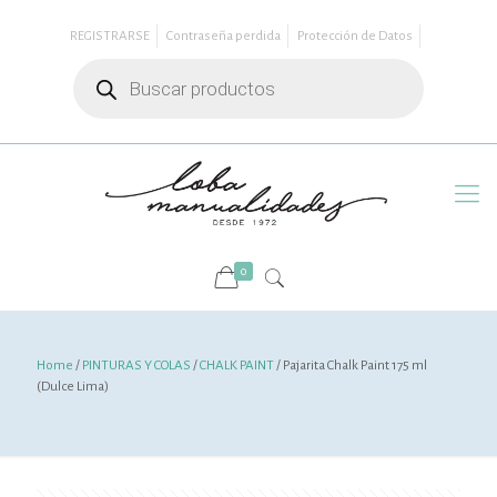
REGISTRARSE
Contraseña perdida
Protección de Datos
Búsqueda
de
productos
0
Home
/
PINTURAS Y COLAS
/
CHALK PAINT
/ Pajarita Chalk Paint 175 ml
(Dulce Lima)