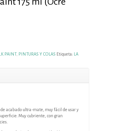
aint 175 ml (Ocre
K PAINT
,
PINTURAS Y COLAS
Etiqueta:
LA
a de acabado ultra-mate, muy fácil de usar y
superficie. Muy cubriente, con gran
cies.