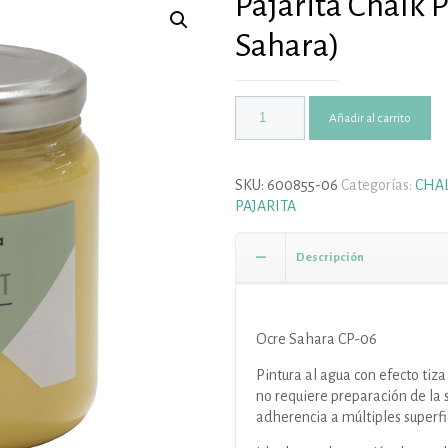
Pajarita Chalk P
Sahara)
Añadir al carrito
SKU:
600855-06
Categorías:
CHAL
PAJARITA
Descripción
Ocre Sahara CP-06
Pintura al agua con efecto tiz
no requiere preparación de la 
adherencia a múltiples superfi