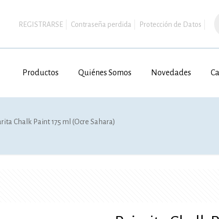
B
d
REGISTRARSE
Contraseña perdida
Protección de Datos
p
Productos
Quiénes Somos
Novedades
Ca
arita Chalk Paint 175 ml (Ocre Sahara)