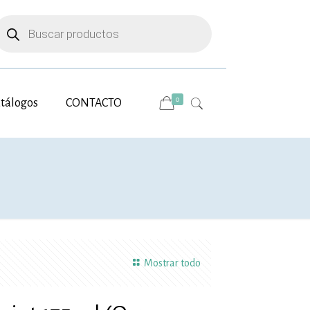
úsqueda
e
roductos
0
tálogos
CONTACTO
Mostrar todo