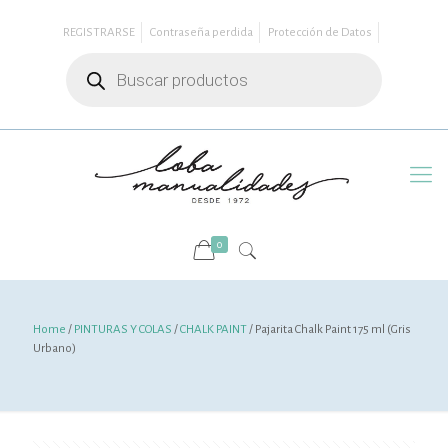
REGISTRARSE
Contraseña perdida
Protección de Datos
Búsqueda
de
productos
0
Home
/
PINTURAS Y COLAS
/
CHALK PAINT
/ Pajarita Chalk Paint 175 ml (Gris
Urbano)