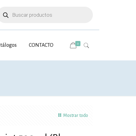
úsqueda
e
roductos
0
tálogos
CONTACTO
Mostrar todo