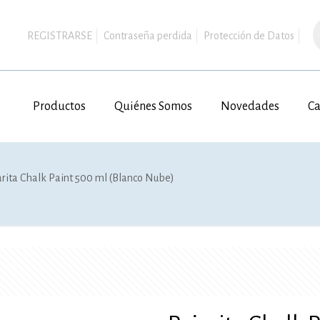
B
d
REGISTRARSE
Contraseña perdida
Protección de Datos
p
Productos
Quiénes Somos
Novedades
Ca
arita Chalk Paint 500 ml (Blanco Nube)