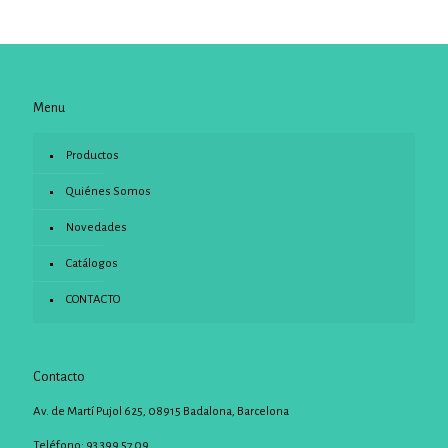
Menu
Productos
Quiénes Somos
Novedades
Catálogos
CONTACTO
Contacto
Av. de Martí Pujol 625, 08915 Badalona, Barcelona
Teléfono: 93 399 57 09