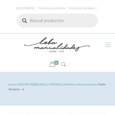
REGISTRARSE
Contraseña perdida
Protección de Datos
Búsqueda
de
productos
0
Home
/
PASTAS MODELABLES Y RESINAS
/
Moldes y Herramientas
/ Palillo
Modelar – 6