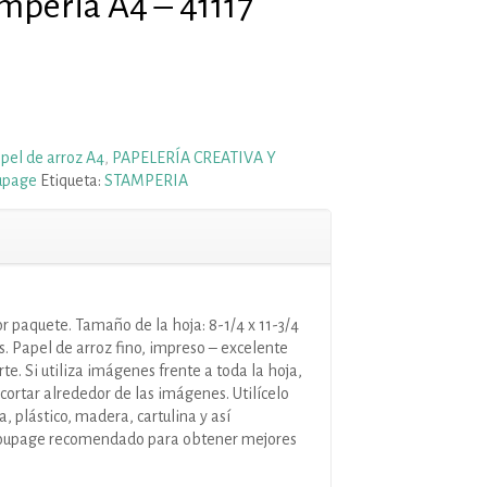
mperia A4 – 41117
pel de arroz A4
,
PAPELERÍA CREATIVA Y
upage
Etiqueta:
STAMPERIA
or paquete. Tamaño de la hoja: 8-1/4 x 11-3/4
. Papel de arroz fino, impreso – excelente
te. Si utiliza imágenes frente a toda la hoja,
cortar alrededor de las imágenes. Utilícelo
, plástico, madera, cartulina y así
oupage recomendado para obtener mejores