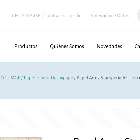
B
d
REGISTRARSE
Contraseña perdida
Protección de Datos
p
Productos
Quiénes Somos
Novedades
Ca
ECOUPAGE
/
Papeles para Decoupage
/ Papel Arroz Stamperia A4 – 411