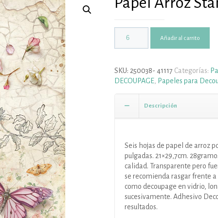
Papel Arroz Sta
Añadir al carrito
SKU:
250038- 41117
Categorías:
Pa
DECOUPAGE
,
Papeles para Deco
Descripción
Seis hojas de papel de arroz p
pulgadas. 21×29,7cm. 28gramos
calidad. Transparente pero fuer
se recomienda rasgar frente a 
como decoupage en vidrio, lona
sucesivamente. Adhesivo Dec
resultados.