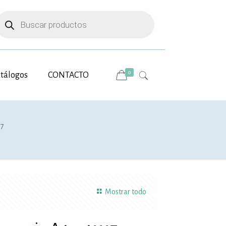
úsqueda
e
roductos
0
tálogos
CONTACTO
17
Mostrar todo