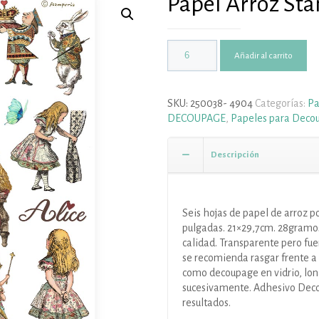
Papel Arroz St
Añadir al carrito
SKU:
250038- 4904
Categorías:
Pa
DECOUPAGE
,
Papeles para Deco
Descripción
Seis hojas de papel de arroz p
pulgadas. 21×29,7cm. 28gramos
calidad. Transparente pero fuer
se recomienda rasgar frente a 
como decoupage en vidrio, lona
sucesivamente. Adhesivo Dec
resultados.