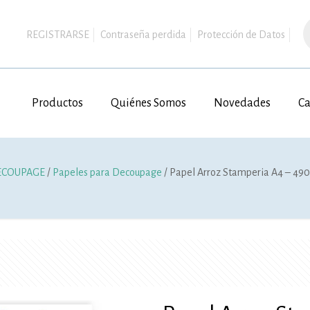
B
d
REGISTRARSE
Contraseña perdida
Protección de Datos
p
Productos
Quiénes Somos
Novedades
Ca
ECOUPAGE
/
Papeles para Decoupage
/ Papel Arroz Stamperia A4 – 49