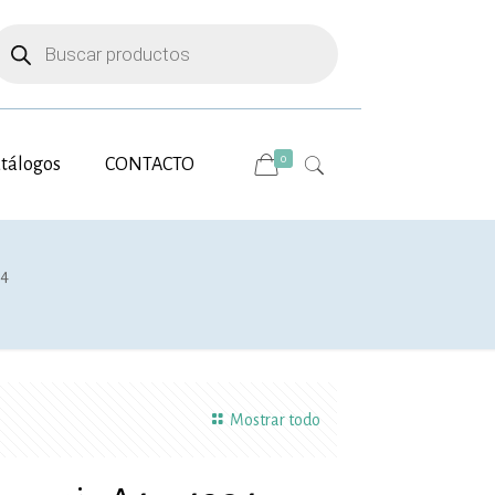
úsqueda
e
roductos
0
tálogos
CONTACTO
04
Mostrar todo