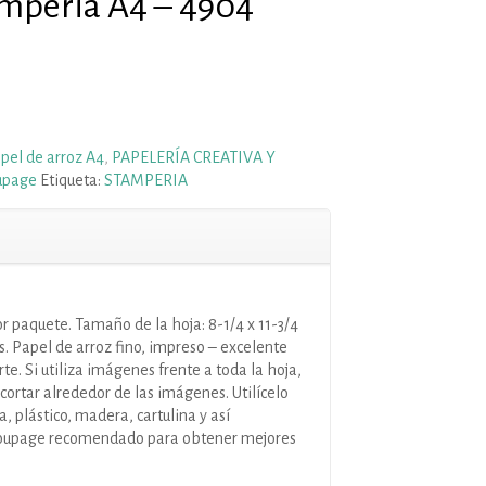
amperia A4 – 4904
pel de arroz A4
,
PAPELERÍA CREATIVA Y
upage
Etiqueta:
STAMPERIA
or paquete. Tamaño de la hoja: 8-1/4 x 11-3/4
. Papel de arroz fino, impreso – excelente
te. Si utiliza imágenes frente a toda la hoja,
cortar alrededor de las imágenes. Utilícelo
, plástico, madera, cartulina y así
oupage recomendado para obtener mejores