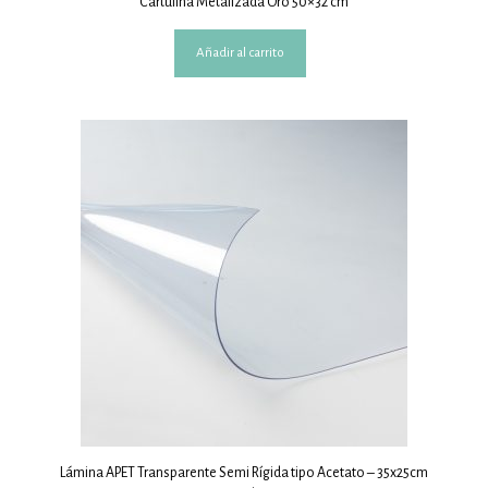
Cartulina Metalizada Oro 50×32 cm
Añadir al carrito
Lámina APET Transparente Semi Rígida tipo Acetato – 35x25cm