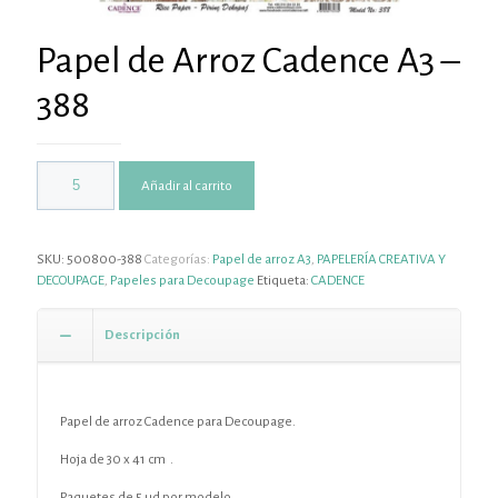
Papel de Arroz Cadence A3 –
388
Añadir al carrito
SKU:
500800-388
Categorías:
Papel de arroz A3
,
PAPELERÍA CREATIVA Y
DECOUPAGE
,
Papeles para Decoupage
Etiqueta:
CADENCE
Descripción
Papel de arroz Cadence para Decoupage.
Hoja de 30 x 41 cm .
Paquetes de 5 ud por modelo.