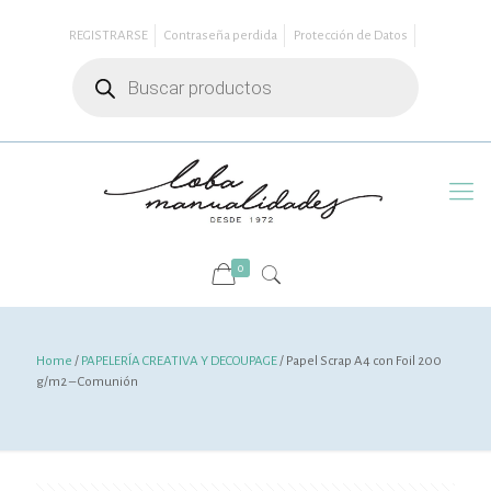
REGISTRARSE
Contraseña perdida
Protección de Datos
Búsqueda
de
productos
0
Home
/
PAPELERÍA CREATIVA Y DECOUPAGE
/ Papel Scrap A4 con Foil 200
g/m2 – Comunión