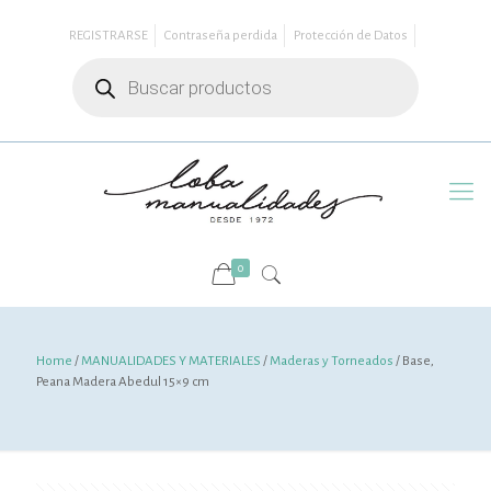
REGISTRARSE
Contraseña perdida
Protección de Datos
Búsqueda
de
productos
0
Home
/
MANUALIDADES Y MATERIALES
/
Maderas y Torneados
/ Base,
Peana Madera Abedul 15×9 cm