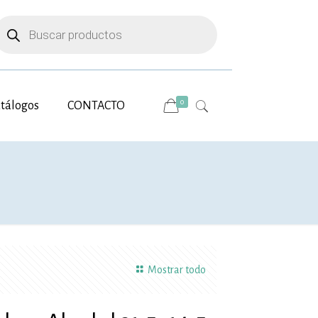
úsqueda
e
roductos
0
tálogos
CONTACTO
Mostrar todo