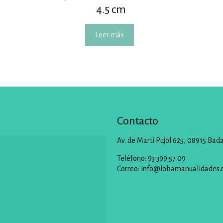
4.5 cm
Leer más
Contacto
Av. de Martí Pujol 625, 08915 Bad
Teléfono: 93 399 57 09
Correo:
info@lobamanualidades.