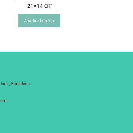
21×14 cm
Añadir al carrito
alona, Barcelona
com