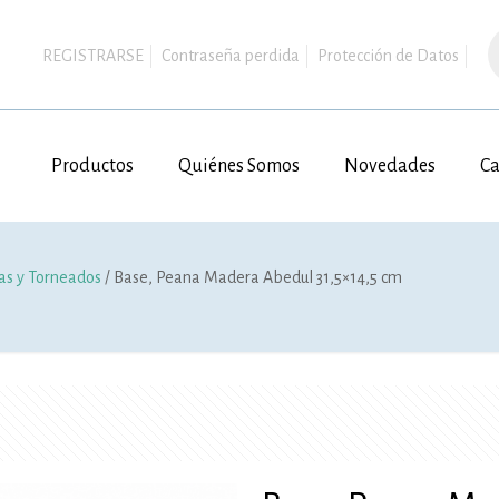
B
d
REGISTRARSE
Contraseña perdida
Protección de Datos
p
Productos
Quiénes Somos
Novedades
Ca
s y Torneados
/ Base, Peana Madera Abedul 31,5×14,5 cm