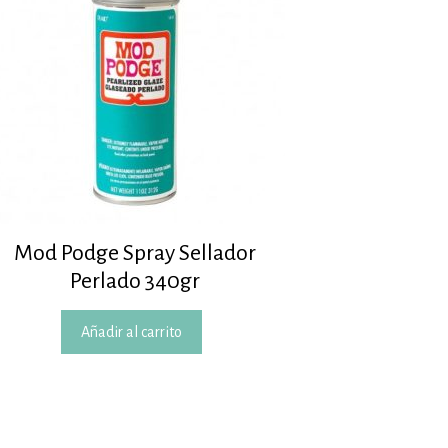
en
la
página
de
producto
Mod Podge Spray Sellador
Perlado 340gr
Añadir al carrito