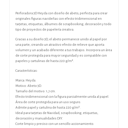
Perforadora 3D Heyda con diseño de abeto, perfecta para crear
originales figuras navideñas con efecto tridimensional en
tarjetas, etiquetas, álbumes de scrapbooking, decoración y todo
tipo de proyectos de papelería creativa.
Gracias a su diseño 3D, el abeto permanece unido al papel por
una parte, creando un atractivo efecto de relieve que aporta
volumen y un acabado diferente a tus trabajos. Incorpora un área
de corte protegida para mayor seguridad y es compatible con
papeles y cartulinas de hasta 220 g/m².
Características:
Marca: Heyda.
Motivo: Abeto 3D.
Tamaño del motivo: 1,7 cm.
Efecto tridimensional con la figura parcialmente unida al papel.
Área de corte protegida para un uso seguro.
Admite papel y cartulina de hasta 220 g/m².
Ideal para tarjetas de Navidad, scrapbooking, etiquetas,
decoración y manualidades DIY.
Corte limpio y preciso con un sencillo accionamiento.