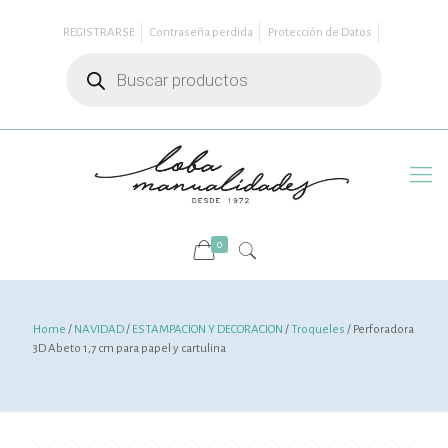
REGISTRARSE
Contraseña perdida
Protección de Datos
Búsqueda
de
productos
0
Home
/
NAVIDAD
/
ESTAMPACION Y DECORACION
/
Troqueles
/ Perforadora
3D Abeto 1,7 cm para papel y cartulina