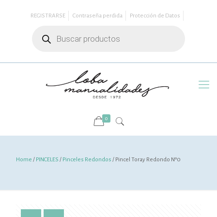
REGISTRARSE
Contraseña perdida
Protección de Datos
Búsqueda
de
productos
0
Home
/
PINCELES
/
Pinceles Redondos
/ Pincel Toray Redondo Nº0