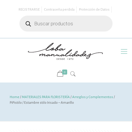
REGISTRARSE
Contraseña perdida
Protección de Datos
Búsqueda
de
productos
0
Home
/
MATERIALES PARA FLORISTERÍA
/
Arreglos y Complementos
/
PiPistilo / Estambre stilo Irisado – Amarillo