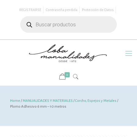
REGISTRARSE
Contraseña perdida
Protección de Datos
Búsqueda
de
productos
0
Home
/
MANUALIDADES Y MATERIALES
/
Corcho, Espejos y Metales
/
Plomo Adhesivo 6 mm – 10 metros