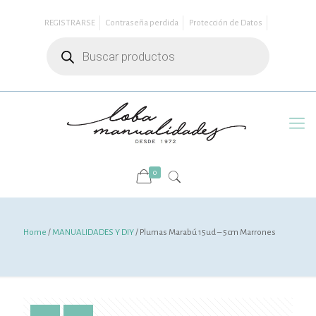
REGISTRARSE
Contraseña perdida
Protección de Datos
Búsqueda
de
productos
0
Home
/
MANUALIDADES Y DIY
/ Plumas Marabú 15ud – 5cm Marrones