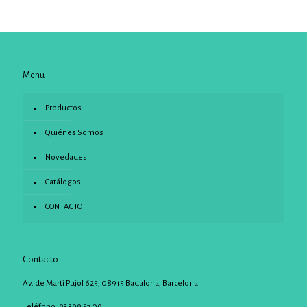
Menu
Productos
Quiénes Somos
Novedades
Catálogos
CONTACTO
Contacto
Av. de Martí Pujol 625, 08915 Badalona, Barcelona
Teléfono: 93 399 57 09