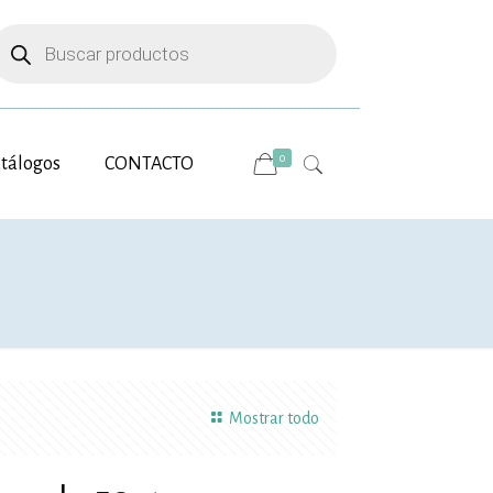
úsqueda
e
roductos
0
tálogos
CONTACTO
Mostrar todo