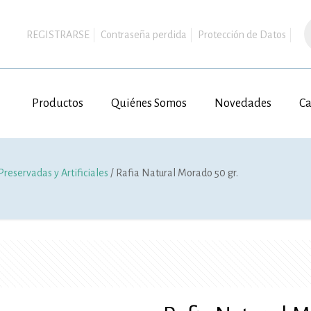
B
d
REGISTRARSE
Contraseña perdida
Protección de Datos
p
Productos
Quiénes Somos
Novedades
Ca
Preservadas y Artificiales
/ Rafia Natural Morado 50 gr.