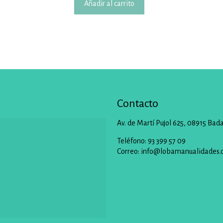
Añadir al carrito
Contacto
Av. de Martí Pujol 625, 08915 Bad
Teléfono: 93 399 57 09
Correo:
info@lobamanualidades.