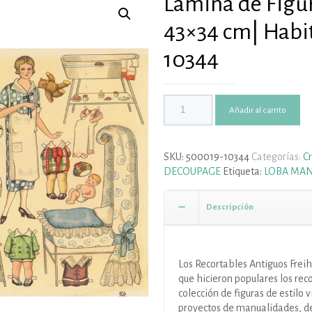
Lámina de Figur
43×34 cm| Habit
10344
Añadir al carrito
SKU:
500019-10344
Categorías:
C
DECOUPAGE
Etiqueta:
LOBA MA
Descripción
Los Recortables Antiguos Freih
que hicieron populares los re
colección de figuras de estilo v
proyectos de manualidades, de