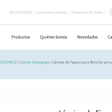
B
d
REGISTRARSE
Contraseña perdida
Protección de Datos
p
Productos
Quiénes Somos
Novedades
Ca
ECOUPAGE
/
Cromos Decoupage
/ Lámina de Figuras para Recortar 43×3