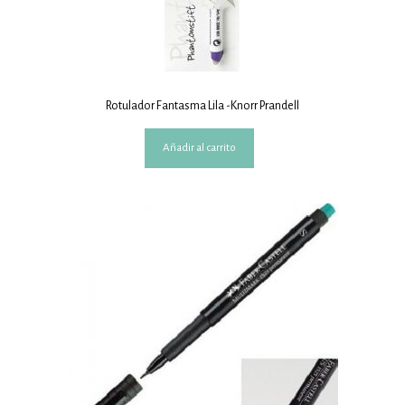
Rotulador Fantasma Lila -Knorr Prandell
Añadir al carrito