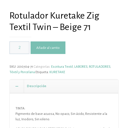
Rotulador Kuretake Zig
Textil Twin – Beige 71
Añadir al carrito
SKU:
200704-71
Categorías:
Escritura Textil
,
LABORES
,
ROTULADORES
,
Téxtil y Porcelana
Etiqueta:
KURETAKE
Descripción
TINTA:
Pigmento de base acuosa, No opaco, Sin ácido, Resistente a la
luz, Inodoro, Sin xileno.