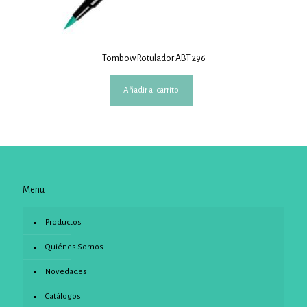
Tombow Rotulador ABT 296
Añadir al carrito
Menu
Productos
Quiénes Somos
Novedades
Catálogos