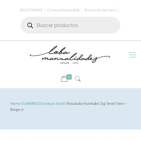
REGISTRARSE
Contraseña perdida
Protección de Datos
Búsqueda
de
productos
0
Home
/
LABORES
/
Escritura Textil
/ Rotulador Kuretake Zig Textil Twin –
Beige 71