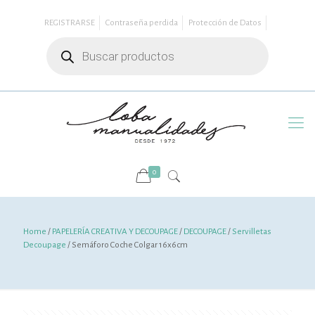
REGISTRARSE
Contraseña perdida
Protección de Datos
Búsqueda
de
productos
0
Home
/
PAPELERÍA CREATIVA Y DECOUPAGE
/
DECOUPAGE
/
Servilletas
Decoupage
/ Semáforo Coche Colgar 16x6cm