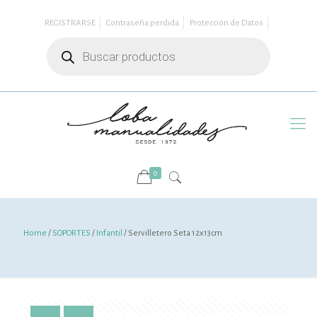
REGISTRARSE
Contraseña perdida
Protección de Datos
Búsqueda
de
productos
0
Home
/
SOPORTES
/
Infantil
/ Servilletero Seta 12x13cm