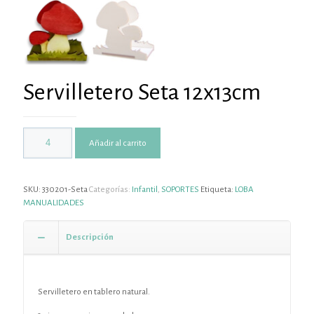
Servilletero Seta 12x13cm
Añadir al carrito
SKU:
330201-Seta
Categorías:
Infantil
,
SOPORTES
Etiqueta:
LOBA
MANUALIDADES
Descripción
Servilletero en tablero natural.