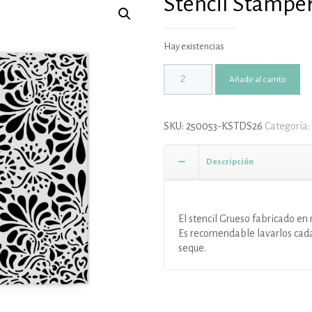
Stencil Stamper
Hay existencias
Añadir al carrito
SKU:
250053-KSTDS26
Categoría:
Descripción
El stencil Grueso fabricado en 
Es recomendable lavarlos cada 
seque.