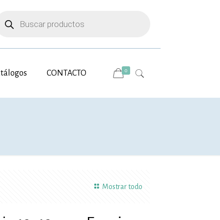
úsqueda
e
roductos
0
tálogos
CONTACTO
Mostrar todo