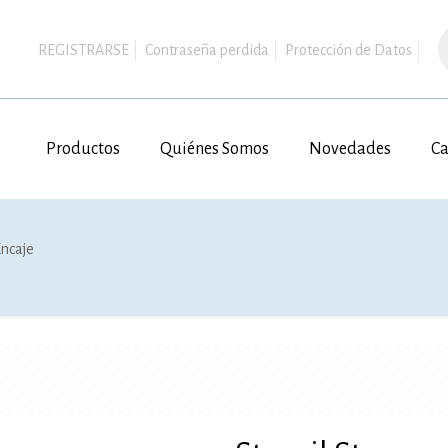
B
d
REGISTRARSE
Contraseña perdida
Protección de Datos
p
Productos
Quiénes Somos
Novedades
Ca
Encaje