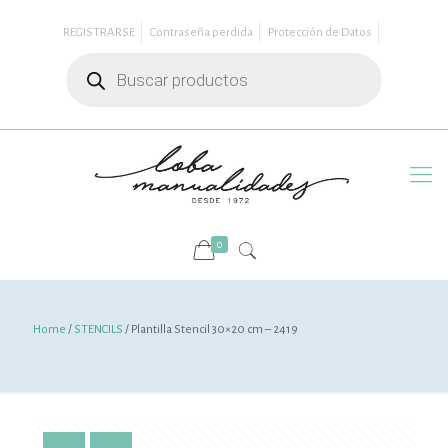
REGISTRARSE
Contraseña perdida
Protección de Datos
Búsqueda
de
productos
0
Home
/
STENCILS
/ Plantilla Stencil 30×20 cm – 2419