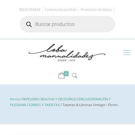
REGISTRARSE
Contraseña perdida
Protección de Datos
Búsqueda
de
productos
0
Home
/
PAPELERÍA CREATIVA Y DECOUPAGE
/
ENCUADERNACIÓN Y
FILIGRANA
/
SOBRES Y TARJETAS
/ Tarjetas & Láminas Vintage – Flores