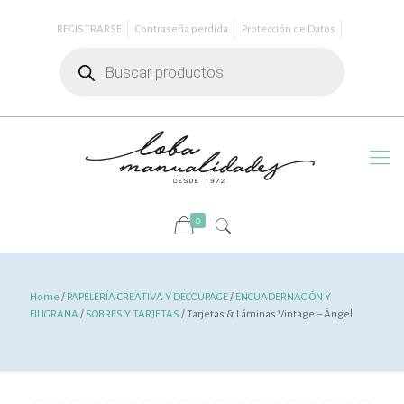
REGISTRARSE
Contraseña perdida
Protección de Datos
Búsqueda
de
productos
0
Home
/
PAPELERÍA CREATIVA Y DECOUPAGE
/
ENCUADERNACIÓN Y
FILIGRANA
/
SOBRES Y TARJETAS
/ Tarjetas & Láminas Vintage – Ángel