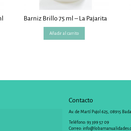
ml
Barniz Brillo 75 ml – La Pajarita
Añadir al carrito
Contacto
Av. de Martí Pujol 625, 08915 Bad
Teléfono: 93 399 57 09
Correo:
info@lobamanualidades.