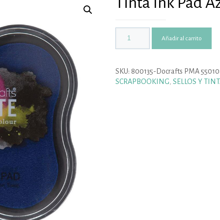
Tinta Ink Pad A
Añadir al carrito
SKU:
800135-Docrafts PMA 55010
SCRAPBOOKING
,
SELLOS Y TINT