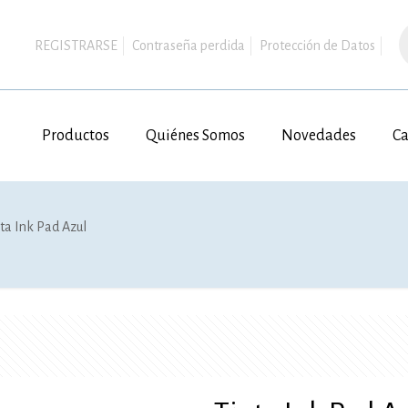
B
d
REGISTRARSE
Contraseña perdida
Protección de Datos
p
Productos
Quiénes Somos
Novedades
Ca
nta Ink Pad Azul