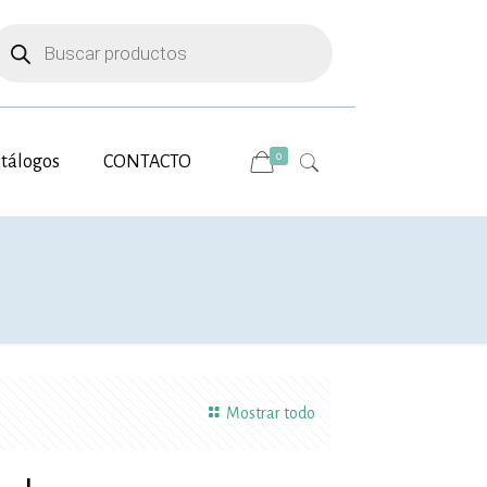
úsqueda
e
roductos
0
tálogos
CONTACTO
Mostrar todo