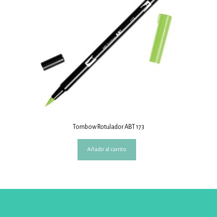
Tombow Rotulador ABT 173
Añadir al carrito