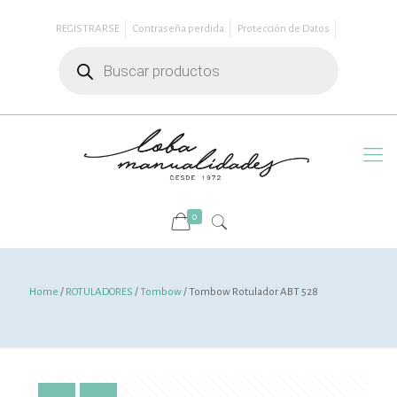
REGISTRARSE
Contraseña perdida
Protección de Datos
Búsqueda
de
productos
0
Home
/
ROTULADORES
/
Tombow
/ Tombow Rotulador ABT 528