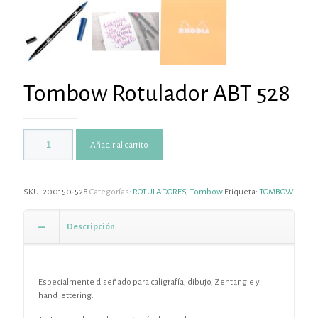
Tombow Rotulador ABT 528
Añadir al carrito
SKU:
200150-528
Categorías:
ROTULADORES
,
Tombow
Etiqueta:
TOMBOW
Descripción
Especialmente diseñado para caligrafía, dibujo, Zentangle y
hand lettering.