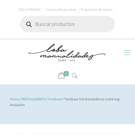
REGISTRARSE
Contraseña perdida
Protección de Datos
Búsqueda
de
productos
0
Home
/
ROTULADORES
/
Tombow
/ Tombow Set Rotuladores Lettering
Iniciación