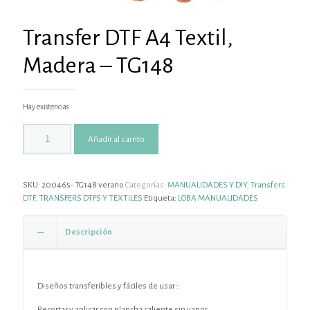
Transfer DTF A4 Textil,
Madera – TG148
Hay existencias
Añadir al carrito
SKU:
200465- TG148 verano
Categorías:
MANUALIDADES Y DIY
,
Transfers
DTF
,
TRANSFERS DTFS Y TEXTILES
Etiqueta:
LOBA MANUALIDADES
Descripción
Diseños transferibles y fáciles de usar :
Recortar y aplicar con plancha caliente sin vapor.