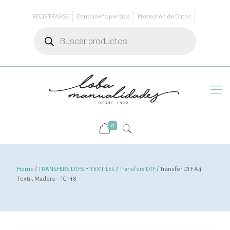
REGISTRARSE
Contraseña perdida
Protección de Datos
Búsqueda
de
productos
0
Home
/
TRANSFERS DTFS Y TEXTILES
/
Transfers DTF
/ Transfer DTF A4
Textil, Madera – TG148