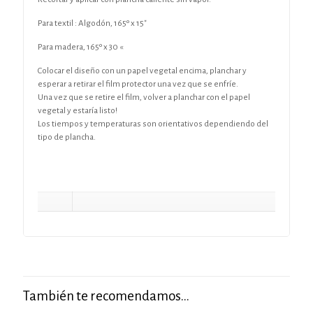
Para textil :
Algodón, 165º x 15″
Para madera, 165º x 30 «
Colocar el diseño con un papel vegetal encima, planchar y
esperar a retirar el film protector una vez que se enfríe.
Una vez que se retire el film, volver a planchar con el papel
vegetal y estaría listo!
Los tiempos y temperaturas son orientativos dependiendo del
tipo de plancha.
También te recomendamos…